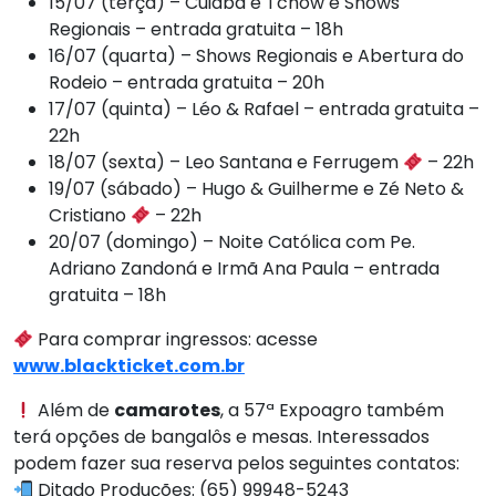
15/07 (terça) – Cuiabá é Tchôw e Shows
Regionais – entrada gratuita – 18h
16/07 (quarta) – Shows Regionais e Abertura do
Rodeio – entrada gratuita – 20h
17/07 (quinta) – Léo & Rafael – entrada gratuita –
22h
18/07 (sexta) – Leo Santana e Ferrugem
– 22h
19/07 (sábado) – Hugo & Guilherme e Zé Neto &
Cristiano
– 22h
20/07 (domingo) – Noite Católica com Pe.
Adriano Zandoná e Irmã Ana Paula – entrada
gratuita – 18h
Para comprar ingressos: acesse
www.blackticket.com.br
Além de
camarotes
, a 57ª Expoagro também
terá opções de bangalôs e mesas. Interessados
podem fazer sua reserva pelos seguintes contatos:
Ditado Produções: (65) 99948-5243