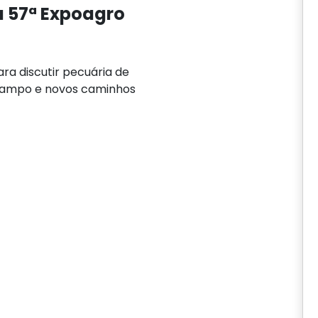
a 57ª Expoagro
ra discutir pecuária de
o campo e novos caminhos