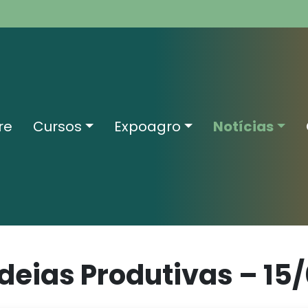
re
Cursos
Expoagro
Notícias
eias Produtivas – 15/