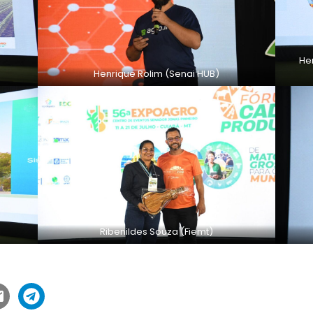
Hen
Henrique Rolim (Senai HUB)
Ribenildes Souza (Fiemt)