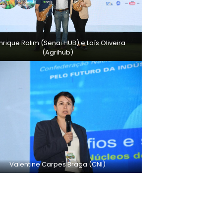
rique Rolim (Senai HUB) e Laís Oliveira
(Agrihub)
Valentine Carpes Braga (CNI)