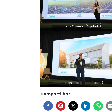
Laís Oliveira (Agrihub)
Ribenildes Souza (Fiemt)
Compartilhar…